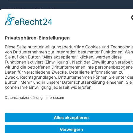
FST Hoch- und Tiefbau UG
(haftungsbeschränkt)
Karlshagener Straße 3
17034 Neubrandenburg
Tel.: 0395 – 777 53 80
Fax: 0395 – 777 53 820
E-Mail: info(at)fst-hochtiefbau(punkt)de
SEITE DURCHSUCHEN
2026 ©
FST Hoch- und Tiefbau UG
|
NICKIFABRIK®DE
Seitenanfang 
Werbeagentur und Textildruck
|
Cookie-Einstellungen