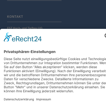
KONTAKT
FST Hoch- und Tiefbau UG
(haftungsbeschränkt)
Karlshagener Straße 3
17034 Neubrandenburg
Tel.: 0395 – 777 53 80
Fax: 0395 – 777 53 820
E-Mail: info(at)fst-hochtiefbau(punkt)de
SEITE DURCHSUCHEN