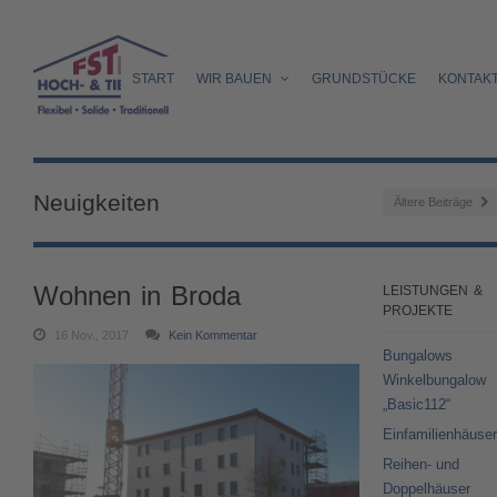
START
WIR BAUEN
GRUNDSTÜCKE
KONTAK
Neuigkeiten
Ältere Beiträge
Wohnen in Broda
LEISTUNGEN &
PROJEKTE
16 Nov., 2017
Kein Kommentar
Bungalows
Winkelbungalow
„Basic112“
Einfamilienhäuser
Reihen- und
Doppelhäuser